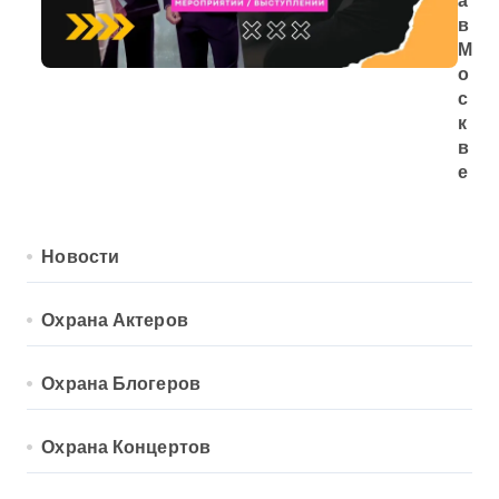
а
в
М
о
с
к
в
е
Новости
Охрана Актеров
Охрана Блогеров
Охрана Концертов