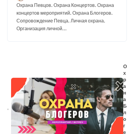
Охрана Певцов. Охрана Концертов. Охрана
концертов мероприятий. Охрана Блогеров.
Сопровождение Певца. Личная охрана.
Организация личной...
О
х
р
а
н
а
Б
л
о
г
е